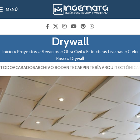
MENÚ
Drywall
Inicio
»
Proyectos
»
Servicios
»
Obra Civil
»
Estructuras Livianas
»
Cielo
Raso
»
Drywall
TODO
ACABADOS
ARCHIVO RODANTE
CARPINTERÍA ARQUITECTÓNICA