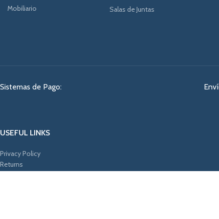
Mobiliario
Salas de Juntas
Sistemas de Pago:
Enví
USEFUL LINKS
Privacy Policy
Returns
Terms & Conditions
Contact Us
Latest News
Our Sitemap