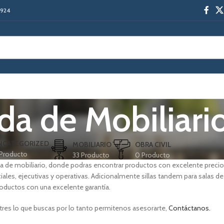
-1924
da de Mobiliari
NCATEGORIZED
MOBILIARIO
OBRA CIVIL
Producto
33 Producto
0 Producto
da de mobiliario, donde podras encontrar productos con excelente preci
enciales, ejecutivas y operativas. Adicionalmente sillas tandem para sala
oductos con una excelente garantía.
res lo que buscas por lo tanto permitenos asesorarte,
Contáctanos.