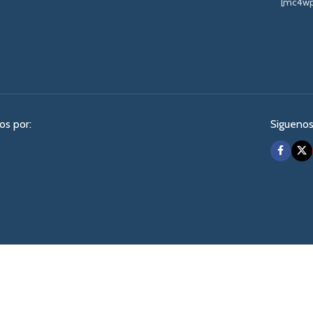
[mc4wp
os por:
Siguenos
MATHRAM STUDIO.
INGEMATG
2019 CREADO POR