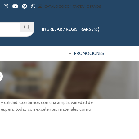
CATALOGO
CONTÁCTANOS
FAQS
INGRESAR / REGISTRARSE
PROMOCIONES
o
o y calidad. Contamos con una amplia variedad de
s de espera, todas con excelentes materiales como