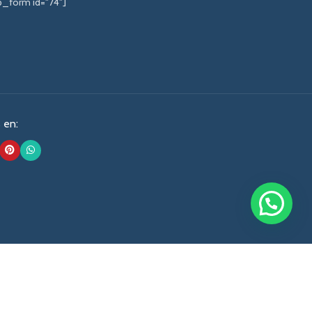
_form id="74"]
 en: