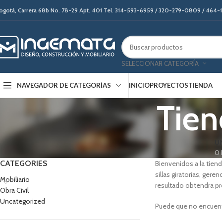
ogotá, Carrera 68b No. 78-29 Apt. 401 Tel. 314-593-6959 / 320-279-0809 / 464
SELECCIONAR CATEGORÍA
INICIO
PROYECTOS
TIENDA
NAVEGADOR DE CATEGORÍAS
Tien
U
0 
CATEGORIES
Bienvenidos a la tien
sillas giratorias, ger
Mobiliario
resultado obtendra pr
Obra Civil
Uncategorized
Puede que no encuent