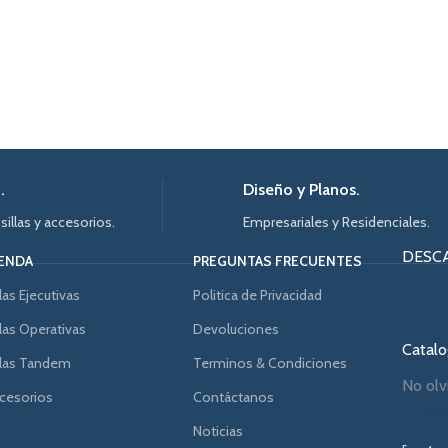
.
Diseño y Planos.
 sillas y accesorios.
Empresariales y Residenciales.
DESC
IENDA
PREGUNTAS FRECUENTES
llas Ejecutivas
Politica de Privacidad
llas Operativas
Devoluciones
Catalog
llas Tandem
Terminos & Condiciones
No olv
cesorios
Contáctanos
Privac
Noticias