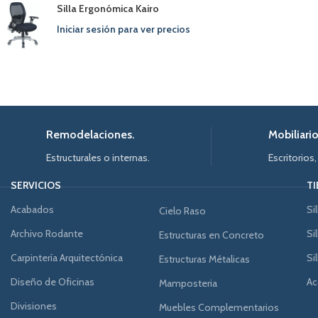
Silla Ergonómica Kairo
Iniciar sesión para ver precios
Remodelaciones.
Mobiliario
Estructurales o internas.
Escritorios,
SERVICIOS
T
Acabados
Si
Cielo Raso
Archivo Rodante
Si
Estructuras en Concreto
Carpintería Arquitectónica
Si
Estructuras Métalicas
Diseño de Oficinas
Ac
Mamposteria
Divisiones
Muebles Complementarios