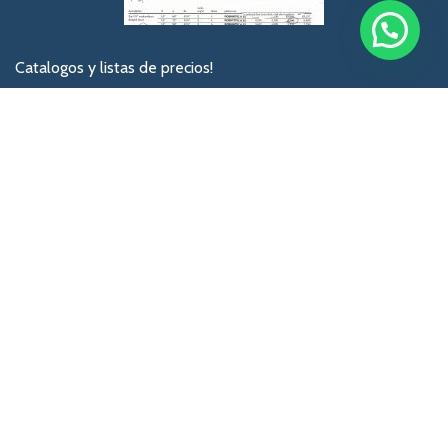
Catalogos y listas de precios!
No olvides registrarte para recibir catalogos actalizados
Privacy Policy
[mc4wp_form id="74"]