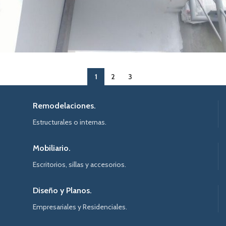
Cielo Raso en PVC
1
2
3
PVC
Remodelaciones.
Estructurales o internas.
Mobiliario.
Escritorios, sillas y accesorios.
Diseño y Planos.
Empresariales y Residenciales.