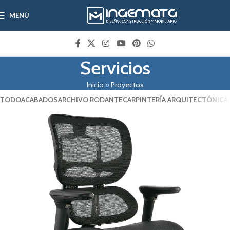
MENÚ
Servicios
Inicio
»
Proyectos
TODO
ACABADOS
ARCHIVO RODANTE
CARPINTERÍA ARQUITECTÓNICA