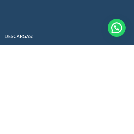
DESCARGAS:
Catalogos y listas de precios!
No olvides registrarte para recibir catalogos actalizados
Privacy Policy
[mc4wp_form id="74"]