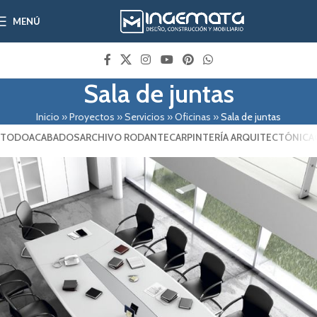
MENÚ
Sala de juntas
Inicio
»
Proyectos
»
Servicios
»
Oficinas
»
Sala de juntas
TODO
ACABADOS
ARCHIVO RODANTE
CARPINTERÍA ARQUITECTÓNICA