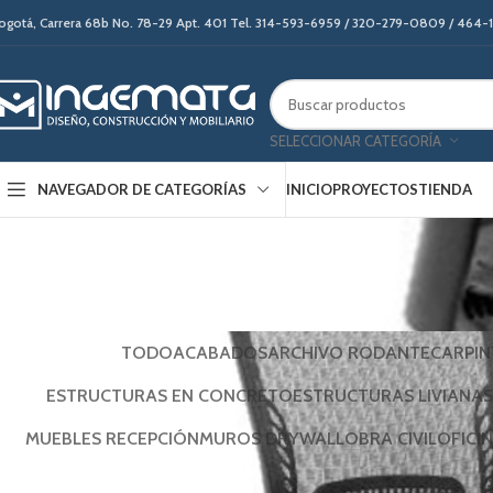
ogotá, Carrera 68b No. 78-29 Apt. 401 Tel. 314-593-6959 / 320-279-0809 / 464
SELECCIONAR CATEGORÍA
INICIO
PROYECTOS
TIENDA
NAVEGADOR DE CATEGORÍAS
TODO
ACABADOS
ARCHIVO RODANTE
CARPIN
ESTRUCTURAS EN CONCRETO
ESTRUCTURAS LIVIANAS
MUEBLES RECEPCIÓN
MUROS DRYWALL
OBRA CIVIL
OFICI