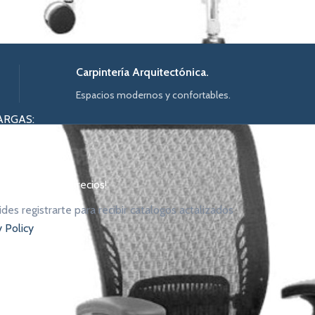
Carpintería Arquitectónica.
Espacios modernos y confortables.
ARGAS:
os y listas de precios!
ides registrarte para recibir catalogos actalizados
y Policy
_form id="74"]