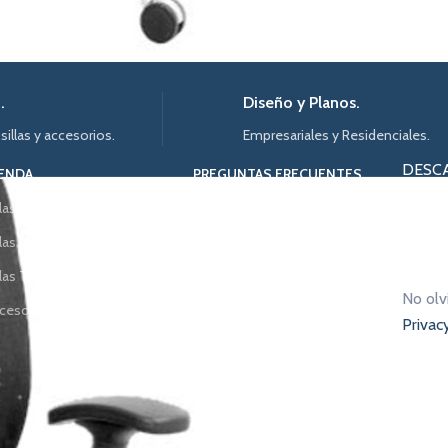
.
Diseño y Planos.
 sillas y accesorios.
Empresariales y Residenciales.
DESC
IENDA
PREGUNTAS FRECUENTES
llas Ejecutivas
Politica de Privacidad
llas Operativas
Devoluciones
Catalog
llas Tandem
Terminos & Condiciones
No olv
cesorios
Contáctanos
Privac
Noticias
[mc4wp