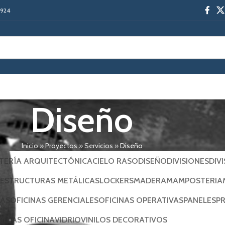
-1924
Diseño
Inicio
»
Proyectos
»
Servicios
»
Diseño
TERÍA ARQUITECTÓNICA
CIELO RASO
DISEÑO
DIVISIONES
DIV
ESTRUCTURAS METÁLICAS
LOCKERS
MADERA
MAMPOSTERIA
NAS
OFICINAS GERENCIALES
OFICINAS OPERATIVAS
PANELES
P
SILLAS OFICINA
VIDRIO
VINILOS DECORATIVOS