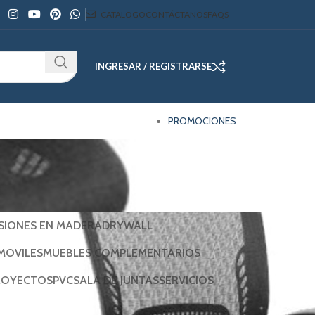
CATALOGO
CONTÁCTANOS
FAQS
INGRESAR / REGISTRARSE
PROMOCIONES
ISIONES EN MADERA
DRYWALL
MOVILES
MUEBLES COMPLEMENTARIOS
ROYECTOS
PVC
SALA DE JUNTAS
SERVICIOS