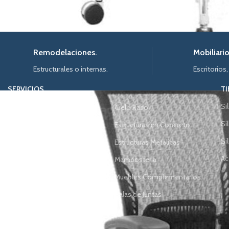
Remodelaciones.
Mobiliario
Estructurales o internas.
Escritorios,
SERVICIOS
T
Acabados
Si
Cielo Raso
Archivo Rodante
Si
Estructuras en Concreto
Carpintería Arquitectónica
Si
Estructuras Métalicas
Diseño de Oficinas
Ac
Mamposteria
Divisiones
Muebles Complementarios
Mobiliario
Salas de Juntas