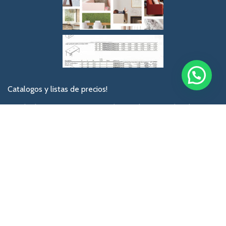
Catalogos y listas de precios!
No olvides registrarte para recibir catalogos actalizados
Privacy Policy
[mc4wp_form id="74"]