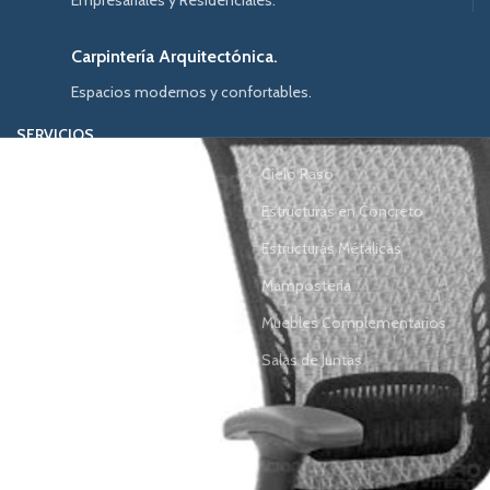
Empresariales y Residenciales.
Carpintería Arquitectónica.
Espacios modernos y confortables.
SERVICIOS
Acabados
Cielo Raso
Archivo Rodante
Estructuras en Concreto
Carpintería Arquitectónica
Estructuras Métalicas
Diseño de Oficinas
Mamposteria
Divisiones
Muebles Complementarios
Mobiliario
Salas de Juntas