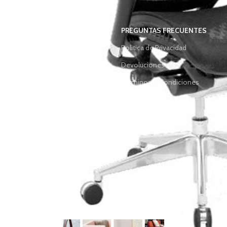
TIENDA
PREGUNTAS FRECUENTES
Sillas Ejecutivas
Politica de Privacidad
Sillas Operativas
Devoluciones
Sillas Tandem
Terminos & Condiciones
Accesorios
Contáctanos
Noticias
DESCARGAS: