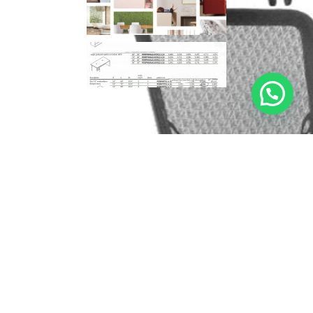
Catalogos y listas de precios!
No olvides registrarte para recibir catalogos actalizados
Privacy Policy
[mc4wp_form id="74"]
Sistemas de Pago:
Envíos por: