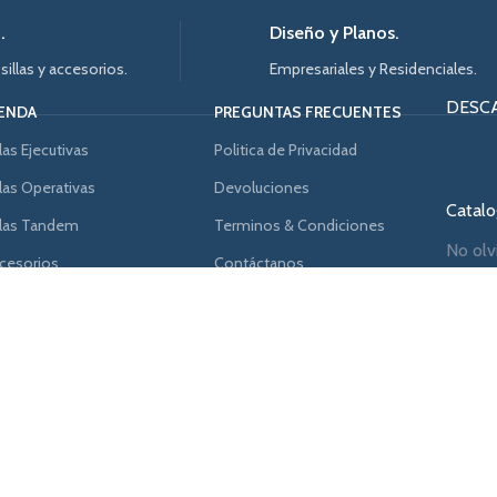
.
Diseño y Planos.
 sillas y accesorios.
Empresariales y Residenciales.
DESC
IENDA
PREGUNTAS FRECUENTES
llas Ejecutivas
Politica de Privacidad
llas Operativas
Devoluciones
Catalog
llas Tandem
Terminos & Condiciones
No olv
cesorios
Contáctanos
Privac
Noticias
[mc4wp