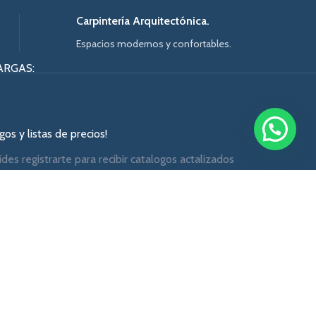
Carpintería Arquitectónica.
Espacios modernos y confortables.
ARGAS:
os y listas de precios!
ides registrarte para recibir catalogos actalizados
y Policy
_form id="74"]