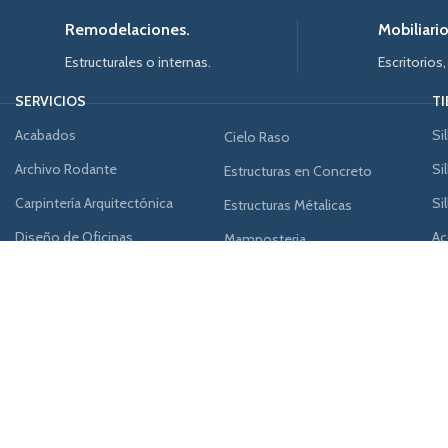
Remodelaciones.
Mobiliario
Estructurales o internas.
Escritorios,
SERVICIOS
T
Acabados
Si
Cielo Raso
Archivo Rodante
Si
Estructuras en Concreto
Carpintería Arquitectónica
Si
Estructuras Métalicas
Diseño de Oficinas
Ac
Mamposteria
Divisiones
Muebles Complementarios
Mobiliario
Salas de Juntas