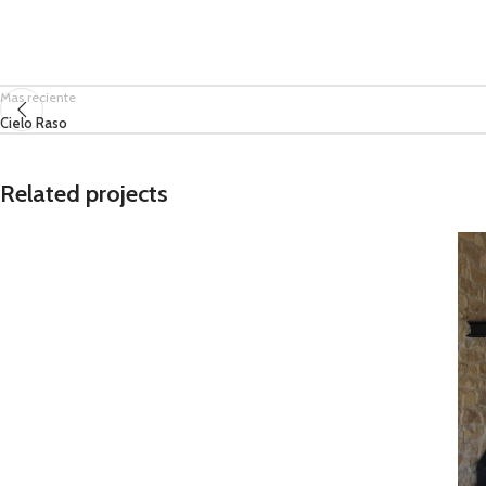
Mas reciente
Cielo Raso
Related projects
Obra Civil
Obra Civil