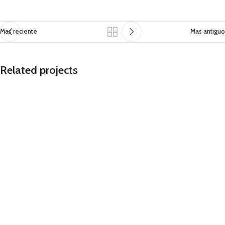
Mas reciente
Mas antiguo
Related projects
Obra Civil
Obra Civil